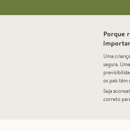
Porque r
importa
Uma criança 
segura. Uma 
previsibilid
os pais têm
Seja aconse
correto para