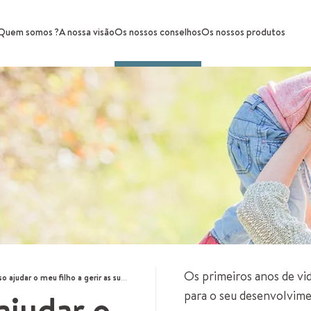
Quem somos ?
A nossa visão
Os nossos conselhos
Os nossos produtos
Os primeiros anos de vi
udar o meu filho a gerir as suas emoções?
judar o
para o seu desenvolvime