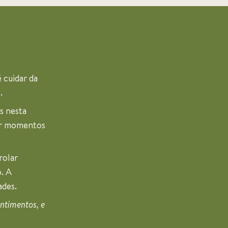
 cuidar da
.
s nesta
ir momentos
rolar
. A
ades.
ntimentos, e