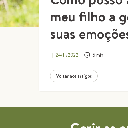
meu filho a g
suas emoçõe
|
24/11/2022
|
5
min
Voltar aos artigos
Gerir as 