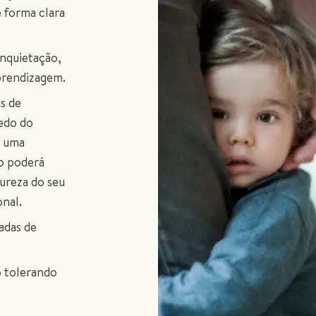
 forma clara
inquietação,
aprendizagem.
s de
medo do
m uma
o poderá
ureza do seu
nal.
adas de
o tolerando