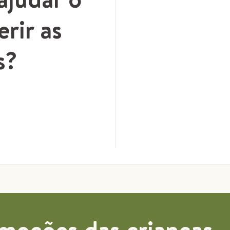
erir as
s?
emoções das crianças