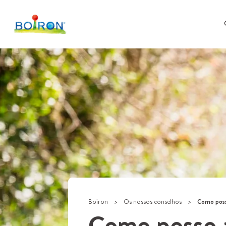
Boiron
>
Os nossos conselhos
>
Como posso aj
Como posso a