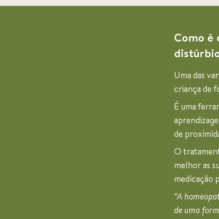
Como é q
distúrbi
Uma das van
criança de 
É uma ferram
aprendizage
de proximid
O tratament
melhor as s
medicação po
“A homeopati
de uma form