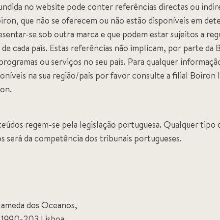
undida no website pode conter referências directas ou indir
iron, que não se oferecem ou não estão disponíveis em det
esentar-se sob outra marca e que podem estar sujeitos a r
 de cada país. Estas referências não implicam, por parte d
programas ou serviços no seu país. Para qualquer informaçã
níveis na sua região/país por favor consulte a filial Boiro
on.
teúdos regem-se pela legislação portuguesa. Qualquer tipo de
s será da competência dos tribunais portugueses.
Alameda dos Oceanos,
– 1990-203 Lisboa