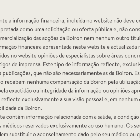
te a informação financeira, incluída no website não deve c
erpretada como uma solicitação ou oferta pública e, não cons
omercialização das acções da Boiron nem nenhum outro títul
ormação financeira apresentada neste website é actualizada
ídos no website opiniões de especialistas sobre áreas conc
tigos de imprensa. Este tipo de informação reflecte, exclus
s publicações, que não são necessariamente as da Boiron. Es
o recebem nenhuma compensação da Boiron pela utilização 
ela exactidão ou integridade da informação ou opiniões apr
 reflecte exclusivamente a sua visão pessoal e, em nenhum
ilidade da Boiron.
ite contém informação relacionada com a saúde, a condição 
os médicos reservados exclusivamente ao uso humano. Os se
dem substituir o aconselhamento dado pelo seu médico ou qu