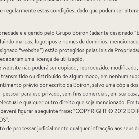
 regularmente estas condições, dado que podem ser alterad
opriedade e é gerido pelo Grupo Boiron (adiante designado 
luindo marcas, logotipos e nomes de domínios, mencionados
signado “website”) estão protegidos pelas leis da Proprieda
eceberam uma licença de utilização.
e website não poderá ser copiado, reproduzido, modificado,
 transmitido ou distribuído de algum modo, em nenhum supo
timento prévio por escrito da Boiron, salvo uma cópia dos
pessoal para uso privado, sem fins comerciais, em sua casa
telectual e qualquer outro direito que seja mencionado. Em 
ite deverá figurar a seguinte frase: “COPYRIGHT © 201
OS”.
ito de processar judicialmente qualquer infracção aos seus d