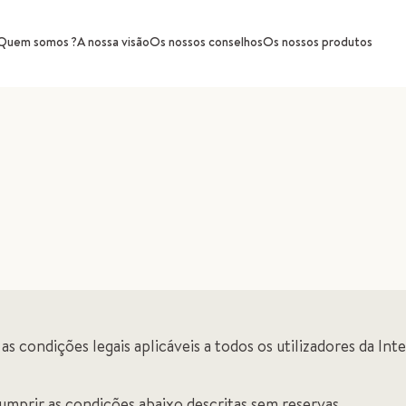
Quem somos ?
A nossa visão
Os nossos conselhos
Os nossos produtos
s condições legais aplicáveis a todos os utilizadores da Int
 cumprir as condições abaixo descritas sem reservas.