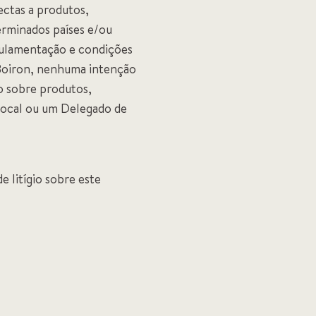
ectas a produtos,
erminados países e/ou
egulamentação e condições
a Boiron, nenhuma intenção
o sobre produtos,
n local ou um Delegado de
 litígio sobre este