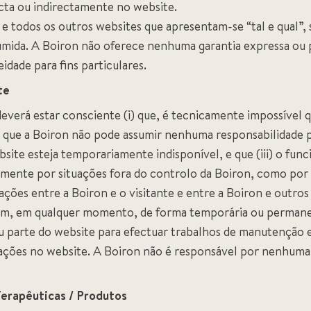
cta ou indirectamente no website.
 e todos os outros websites que apresentam-se “tal e qual”
sumida. A Boiron não oferece nenhuma garantia expressa ou 
idade para fins particulares.
te
deverá estar consciente (i) que, é tecnicamente impossível
e que a Boiron não pode assumir nenhuma responsabilidade por
ite esteja temporariamente indisponível, e que (iii) o fu
amente por situações fora do controlo da Boiron, como po
ções entre a Boiron e o visitante e entre a Boiron e outros
em, em qualquer momento, de forma temporária ou permane
u parte do website para efectuar trabalhos de manutenção e
ções no website. A Boiron não é responsável por nenhuma 
erapêuticas / Produtos