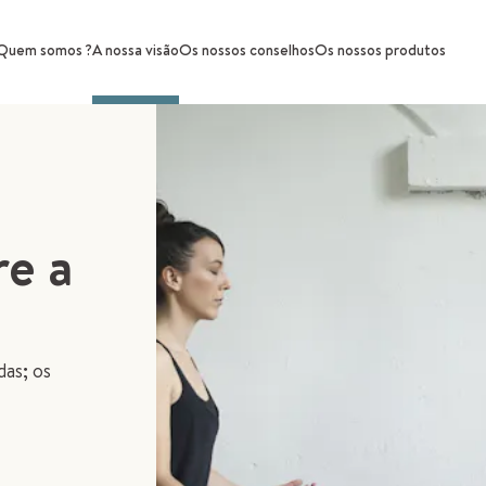
Quem somos ?
A nossa visão
Os nossos conselhos
Os nossos produtos
re a
das; os