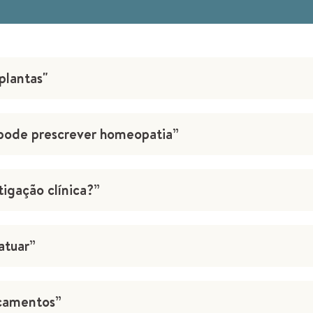
plantas"
pode prescrever homeopatia”
tigação clínica?”
atuar”
icamentos”