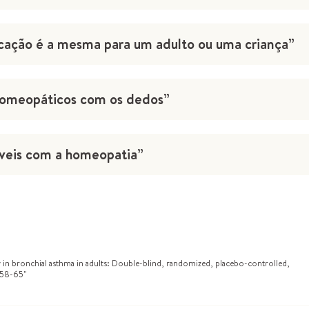
cação é a mesma para um adulto ou uma criança”
 homeopáticos com os dedos”
íveis com a homeopatia”
y in bronchial asthma in adults: Double-blind, randomized, placebo-controlled,
9;58-65"